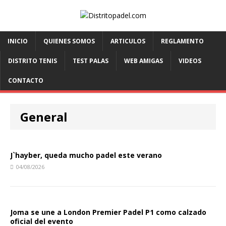
INICIO
QUIENES SOMOS
ARTICULOS
REGLAMENTO
DISTRITO TENIS
TEST PALAS
WEB AMIGAS
VIDEOS
CONTACTO
General
J`hayber, queda mucho padel este verano
04/08/2026
Joma se une a London Premier Padel P1 como calzado
oficial del evento