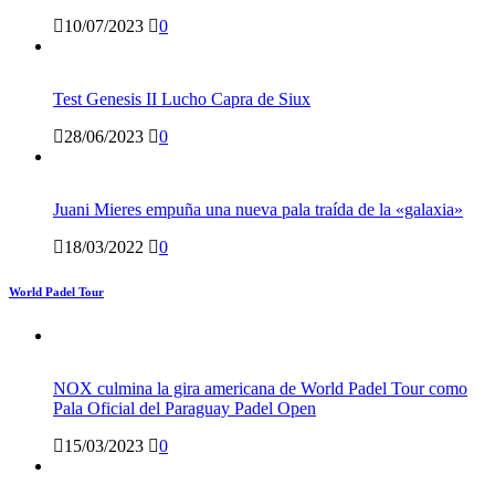
10/07/2023
0
Test Genesis II Lucho Capra de Siux
28/06/2023
0
Juani Mieres empuña una nueva pala traída de la «galaxia»
18/03/2022
0
World Padel Tour
NOX culmina la gira americana de World Padel Tour como
Pala Oficial del Paraguay Padel Open
15/03/2023
0