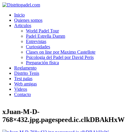
Inicio
Quienes somos
Articulos
World Padel Tour
Padel Estrella Damm
Entrevistas
Curiosidades
Clases on line por Maximo Castellote
Psicologia del Padel por David Peris
Preparación física
Reglamento
Distrito Tenis
Test palas
Web amigas
Videos
Contacto
xJuan-M-D-
768×432.jpg.pagespeed.ic.clkDBAkHxW