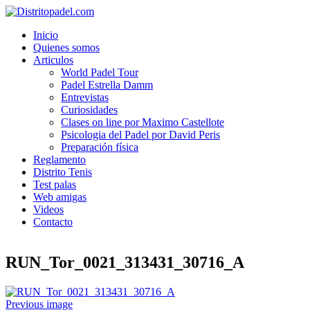
Inicio
Quienes somos
Articulos
World Padel Tour
Padel Estrella Damm
Entrevistas
Curiosidades
Clases on line por Maximo Castellote
Psicologia del Padel por David Peris
Preparación física
Reglamento
Distrito Tenis
Test palas
Web amigas
Videos
Contacto
RUN_Tor_0021_313431_30716_A
Previous image