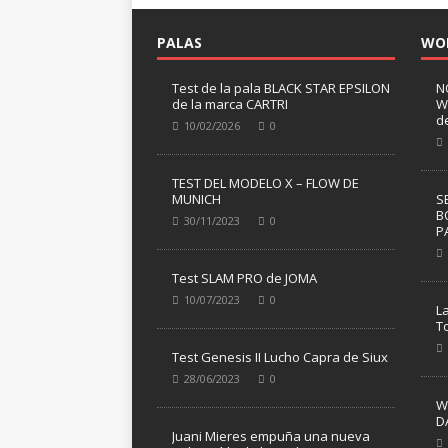
PALAS
WO
Test de la pala BLACK STAR EPSILON
N
de la marca CARTRI
W
d
10/02/2026
0
TEST DEL MODELO X – FLOW DE
MUNICH
S
B
30/11/2023
0
P
Test SLAM PRO de JOMA
10/07/2023
0
L
T
Test Genesis II Lucho Capra de Siux
28/06/2023
0
W
D
Juani Mieres empuña una nueva