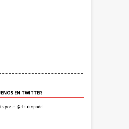
----------------------------------------------------------
UENOS EN TWITTER
s por el @distritopadel.