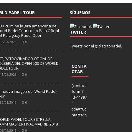
RLD PADEL TOUR
SÍGUENOS
OX culmina la gira americana de
orld Padel Tour como Pala Oficial
TWITER
el Paraguay Padel Open
15/03/2023
0
Tweets por el @distritopadel.
ET, PATROCINADOR OFICIAL DE
OLSERÍA DEL OPEN 500 DE WORLD
CONTA
ADEL TOUR
CTAR
13/03/2023
0
[contact-
a nueva imagen del World Padel
form-7
our
id="1397
30/01/2019
0
"
title="Co
ntactar"]
ORLD PADEL TOUR ESTRELLA
AMM MASTER FINAL MADRID 2018
05/12/2018
0