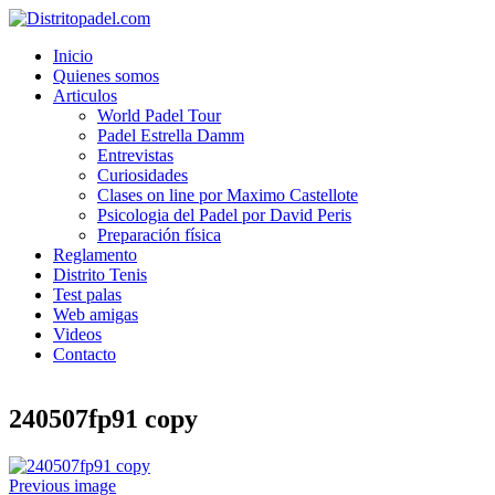
Inicio
Quienes somos
Articulos
World Padel Tour
Padel Estrella Damm
Entrevistas
Curiosidades
Clases on line por Maximo Castellote
Psicologia del Padel por David Peris
Preparación física
Reglamento
Distrito Tenis
Test palas
Web amigas
Videos
Contacto
240507fp91 copy
Previous image