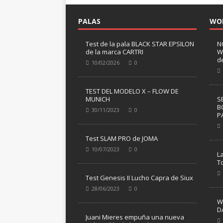
PALAS
WO
Test de la pala BLACK STAR EPSILON
N
de la marca CARTRI
W
d
10/02/2026
0
TEST DEL MODELO X – FLOW DE
MUNICH
S
B
30/11/2023
0
P
Test SLAM PRO de JOMA
10/07/2023
0
L
T
Test Genesis II Lucho Capra de Siux
28/06/2023
0
W
D
Juani Mieres empuña una nueva