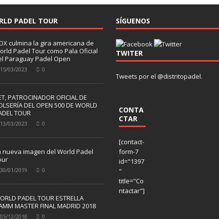
RLD PADEL TOUR
SÍGUENOS
OX culmina la gira americana de
orld Padel Tour como Pala Oficial
TWITER
el Paraguay Padel Open
15/03/2023
0
Tweets por el @distritopadel.
ET, PATROCINADOR OFICIAL DE
OLSERÍA DEL OPEN 500 DE WORLD
CONTA
ADEL TOUR
CTAR
13/03/2023
0
[contact-
a nueva imagen del World Padel
form-7
our
id="1397
30/01/2019
0
"
title="Co
ntactar"]
ORLD PADEL TOUR ESTRELLA
AMM MASTER FINAL MADRID 2018
05/12/2018
0