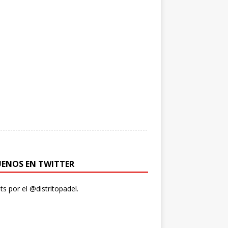
----------------------------------------------------------
UENOS EN TWITTER
s por el @distritopadel.