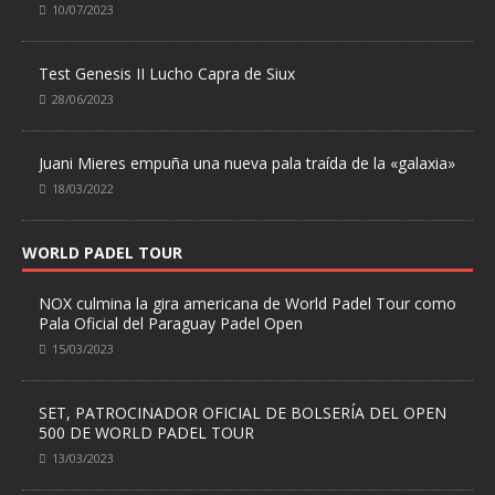
10/07/2023
Test Genesis II Lucho Capra de Siux
28/06/2023
Juani Mieres empuña una nueva pala traída de la «galaxia»
18/03/2022
WORLD PADEL TOUR
NOX culmina la gira americana de World Padel Tour como
Pala Oficial del Paraguay Padel Open
15/03/2023
SET, PATROCINADOR OFICIAL DE BOLSERÍA DEL OPEN
500 DE WORLD PADEL TOUR
13/03/2023