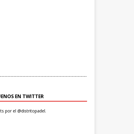
----------------------------------------------------------
UENOS EN TWITTER
s por el @distritopadel.