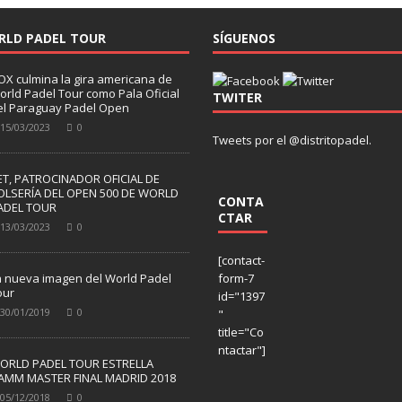
RLD PADEL TOUR
SÍGUENOS
OX culmina la gira americana de
orld Padel Tour como Pala Oficial
TWITER
el Paraguay Padel Open
15/03/2023
0
Tweets por el @distritopadel.
ET, PATROCINADOR OFICIAL DE
OLSERÍA DEL OPEN 500 DE WORLD
CONTA
ADEL TOUR
CTAR
13/03/2023
0
[contact-
a nueva imagen del World Padel
form-7
our
id="1397
30/01/2019
0
"
title="Co
ntactar"]
ORLD PADEL TOUR ESTRELLA
AMM MASTER FINAL MADRID 2018
05/12/2018
0