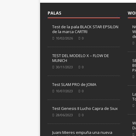
PALAS
WO
Test de la pala BLACK STAR EPSILON
N
de la marca CARTRI
W
d
10/02/2026
0
TEST DEL MODELO X – FLOW DE
MUNICH
S
B
30/11/2023
0
P
Test SLAM PRO de JOMA
10/07/2023
0
L
T
Test Genesis II Lucho Capra de Siux
28/06/2023
0
W
D
Juani Mieres empuña una nueva