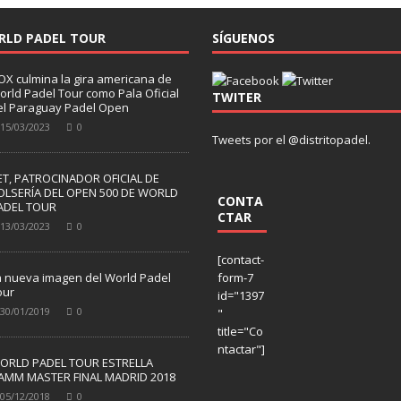
RLD PADEL TOUR
SÍGUENOS
OX culmina la gira americana de
orld Padel Tour como Pala Oficial
TWITER
el Paraguay Padel Open
15/03/2023
0
Tweets por el @distritopadel.
ET, PATROCINADOR OFICIAL DE
OLSERÍA DEL OPEN 500 DE WORLD
CONTA
ADEL TOUR
CTAR
13/03/2023
0
[contact-
a nueva imagen del World Padel
form-7
our
id="1397
30/01/2019
0
"
title="Co
ntactar"]
ORLD PADEL TOUR ESTRELLA
AMM MASTER FINAL MADRID 2018
05/12/2018
0