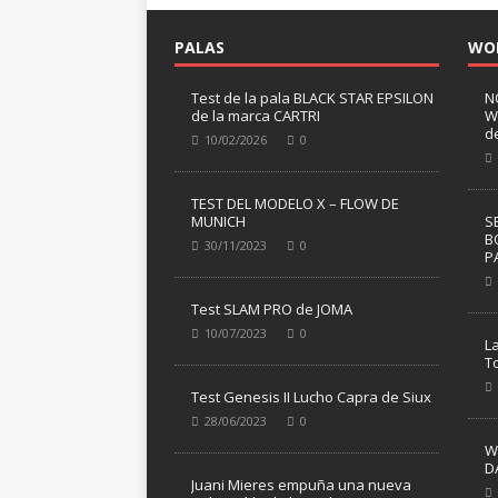
PALAS
WO
Test de la pala BLACK STAR EPSILON
N
de la marca CARTRI
W
d
10/02/2026
0
TEST DEL MODELO X – FLOW DE
MUNICH
S
B
30/11/2023
0
P
Test SLAM PRO de JOMA
10/07/2023
0
L
T
Test Genesis II Lucho Capra de Siux
28/06/2023
0
W
D
Juani Mieres empuña una nueva