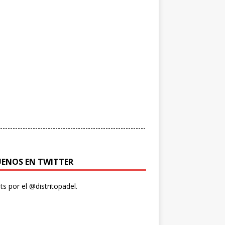
----------------------------------------------------------
UENOS EN TWITTER
s por el @distritopadel.