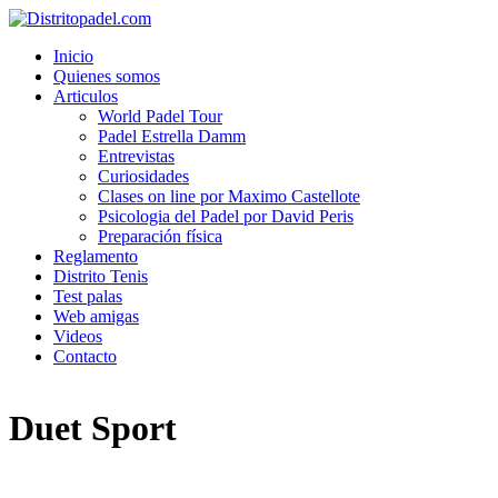
Inicio
Quienes somos
Articulos
World Padel Tour
Padel Estrella Damm
Entrevistas
Curiosidades
Clases on line por Maximo Castellote
Psicologia del Padel por David Peris
Preparación física
Reglamento
Distrito Tenis
Test palas
Web amigas
Videos
Contacto
Duet Sport