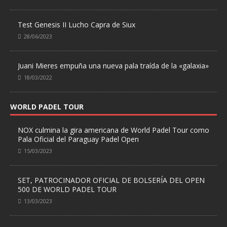
Test Genesis II Lucho Capra de Siux
28/06/2023
Juani Mieres empuña una nueva pala traída de la «galaxia»
18/03/2022
WORLD PADEL TOUR
NOX culmina la gira americana de World Padel Tour como
Pala Oficial del Paraguay Padel Open
15/03/2023
SET, PATROCINADOR OFICIAL DE BOLSERÍA DEL OPEN
500 DE WORLD PADEL TOUR
13/03/2023