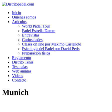
Inicio
Quienes somos
Articulos
World Padel Tour
Padel Estrella Damm
Entrevistas
Curiosidades
Clases on line por Maximo Castellote
Psicologia del Padel por David Peris
Preparación física
Reglamento
Distrito Tenis
Test palas
Web amigas
Videos
Contacto
Munich