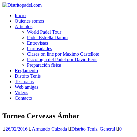
Inicio
Quienes somos
Articulos
World Padel Tour
Padel Estrella Damm
Entrevistas
Curiosidades
Clases on line por Maximo Castellote
Psicologia del Padel por David Peris
Preparación física
Reglamento
Distrito Tenis
Test palas
Web amigas
Videos
Contacto
Torneo Cervezas Ámbar
26/02/2016
Armando Calzada
Distrito Tenis
,
General
0