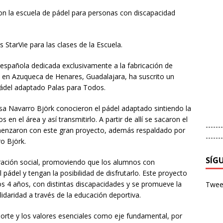
on la escuela de pádel para personas con discapacidad
 StarVie para las clases de la Escuela.
 española dedicada exclusivamente a la fabricación de
a en Azuqueca de Henares, Guadalajara, ha suscrito un
pádel adaptado Palas para Todos.
sa Navarro Björk conocieron el pádel adaptado sintiendo la
en el área y así transmitirlo. A partir de allí se sacaron el
-------
menzaron con este gran proyecto, además respaldado por
-------
o Björk.
SÍG
gración social, promoviendo que los alumnos con
pádel y tengan la posibilidad de disfrutarlo. Este proyecto
los 4 años, con distintas discapacidades y se promueve la
Tweet
lidaridad a través de la educación deportiva.
orte y los valores esenciales como eje fundamental, por