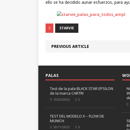
ello se ha decidido aunar esfuerzos, para ay
STARVIE
PREVIOUS ARTICLE
PALAS
WO
Test de la pala BLACK STAR EPSILON
N
de la marca CARTRI
W
d
10/02/2026
0
TEST DEL MODELO X – FLOW DE
MUNICH
S
B
30/11/2023
0