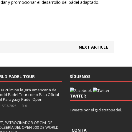
udar y promocionar el desarrollo del pádel adaptado.
NEXT ARTICLE
RLD PADEL TOUR
SÍGUENOS
OX culmina la gira americana de
orld Padel Tour como Pala Oficial
TWITER
el Paraguay Padel Open
15/03/2023
0
Tweets por el @distritopadel.
ET, PATROCINADOR OFICIAL DE
OLSERÍA DEL OPEN 500 DE WORLD
CONTA