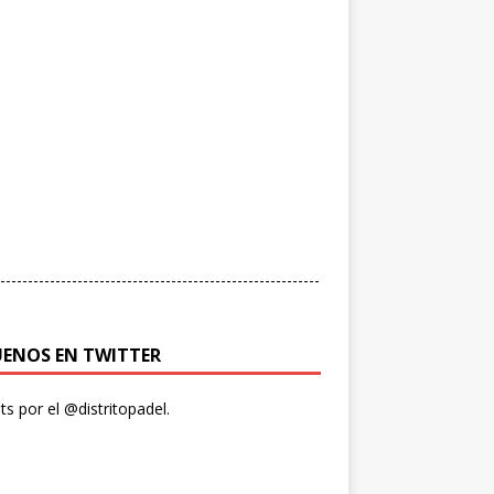
----------------------------------------------------------
UENOS EN TWITTER
s por el @distritopadel.