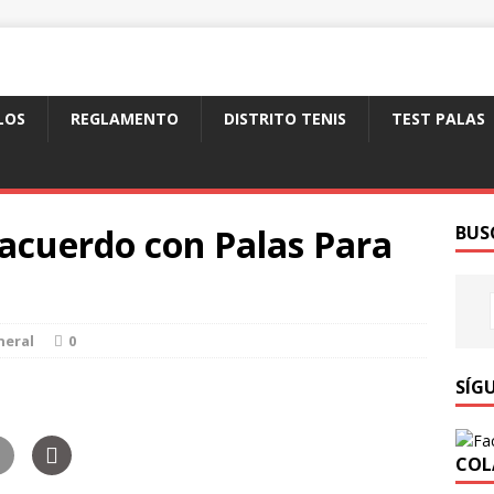
LOS
REGLAMENTO
DISTRITO TENIS
TEST PALAS
n acuerdo con Palas Para
BUS
neral
0
SÍG
COL