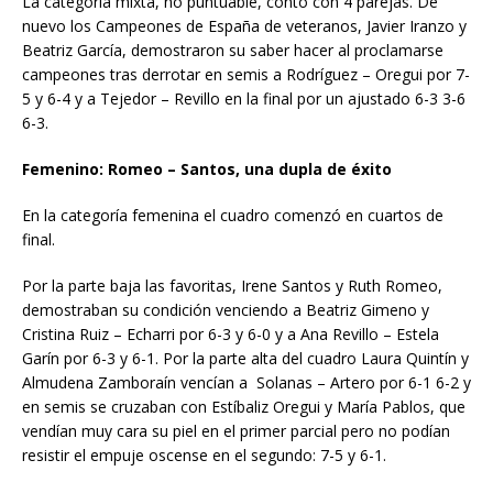
La categoría mixta, no puntuable, contó con 4 parejas. De
nuevo los Campeones de España de veteranos, Javier Iranzo y
Beatriz García, demostraron su saber hacer al proclamarse
campeones tras derrotar en semis a Rodríguez – Oregui por 7-
5 y 6-4 y a Tejedor – Revillo en la final por un ajustado 6-3 3-6
6-3.
Femenino: Romeo – Santos, una dupla de éxito
En la categoría femenina el cuadro comenzó en cuartos de
final.
Por la parte baja las favoritas, Irene Santos y Ruth Romeo,
demostraban su condición venciendo a Beatriz Gimeno y
Cristina Ruiz – Echarri por 6-3 y 6-0 y a Ana Revillo – Estela
Garín por 6-3 y 6-1. Por la parte alta del cuadro Laura Quintín y
Almudena Zamboraín vencían a Solanas – Artero por 6-1 6-2 y
en semis se cruzaban con Estíbaliz Oregui y María Pablos, que
vendían muy cara su piel en el primer parcial pero no podían
resistir el empuje oscense en el segundo: 7-5 y 6-1.