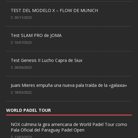
TEST DEL MODELO X – FLOW DE MUNICH
30/11/2023
Test SLAM PRO de JOMA
10/07/2023
Test Genesis II Lucho Capra de Siux
28/06/2023
Juani Mieres empuña una nueva pala traída de la «galaxia»
18/03/2022
WORLD PADEL TOUR
NOX culmina la gira americana de World Padel Tour como
Pala Oficial del Paraguay Padel Open
15/03/2023