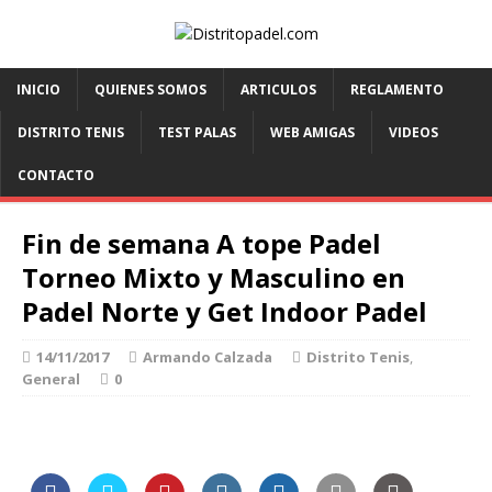
INICIO
QUIENES SOMOS
ARTICULOS
REGLAMENTO
DISTRITO TENIS
TEST PALAS
WEB AMIGAS
VIDEOS
CONTACTO
Fin de semana A tope Padel
Torneo Mixto y Masculino en
Padel Norte y Get Indoor Padel
14/11/2017
Armando Calzada
Distrito Tenis
,
General
0