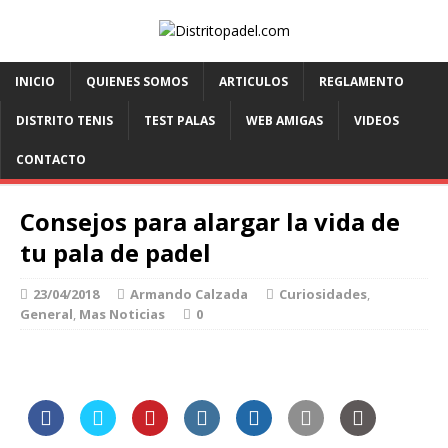
INICIO
QUIENES SOMOS
ARTICULOS
REGLAMENTO
DISTRITO TENIS
TEST PALAS
WEB AMIGAS
VIDEOS
CONTACTO
Consejos para alargar la vida de
tu pala de padel
23/04/2018
Armando Calzada
Curiosidades
,
General
,
Mas Noticias
0