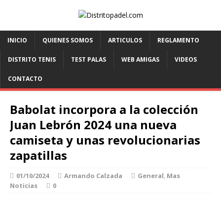
INICIO
QUIENES SOMOS
ARTICULOS
REGLAMENTO
DISTRITO TENIS
TEST PALAS
WEB AMIGAS
VIDEOS
CONTACTO
Babolat incorpora a la colección
Juan Lebrón 2024 una nueva
camiseta y unas revolucionarias
zapatillas
01/10/2024
Armando Calzada
General
,
Mas
Noticias
0