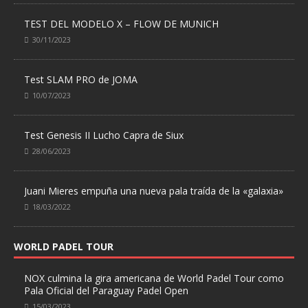
TEST DEL MODELO X – FLOW DE MUNICH
30/11/2023
Test SLAM PRO de JOMA
10/07/2023
Test Genesis II Lucho Capra de Siux
28/06/2023
Juani Mieres empuña una nueva pala traída de la «galaxia»
18/03/2022
WORLD PADEL TOUR
NOX culmina la gira americana de World Padel Tour como
Pala Oficial del Paraguay Padel Open
15/03/2023