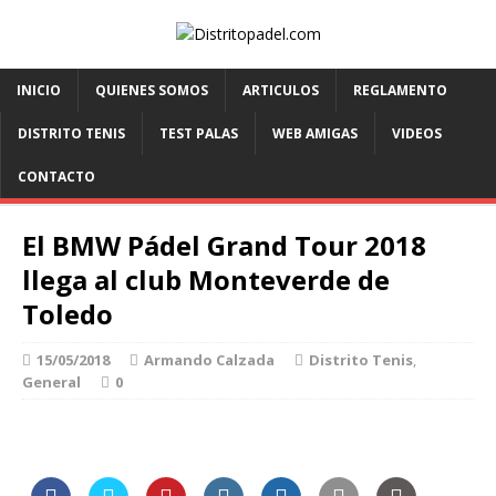
INICIO
QUIENES SOMOS
ARTICULOS
REGLAMENTO
DISTRITO TENIS
TEST PALAS
WEB AMIGAS
VIDEOS
CONTACTO
El BMW Pádel Grand Tour 2018
llega al club Monteverde de
Toledo
15/05/2018
Armando Calzada
Distrito Tenis
,
General
0