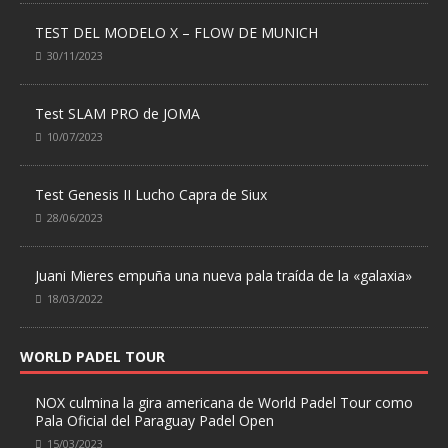
TEST DEL MODELO X – FLOW DE MUNICH
30/11/2023
Test SLAM PRO de JOMA
10/07/2023
Test Genesis II Lucho Capra de Siux
28/06/2023
Juani Mieres empuña una nueva pala traída de la «galaxia»
18/03/2022
WORLD PADEL TOUR
NOX culmina la gira americana de World Padel Tour como
Pala Oficial del Paraguay Padel Open
15/03/2023