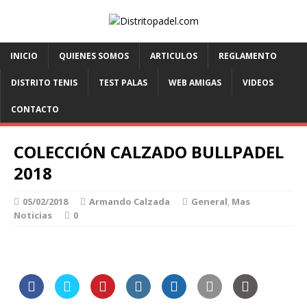
INICIO
QUIENES SOMOS
ARTICULOS
REGLAMENTO
DISTRITO TENIS
TEST PALAS
WEB AMIGAS
VIDEOS
CONTACTO
COLECCIÓN CALZADO BULLPADEL
2018
05/02/2018
Armando Calzada
General
,
Mas
Noticias
0