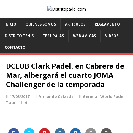
INICIO
QUIENES SOMOS
ARTICULOS
REGLAMENTO
DISTRITO TENIS
TEST PALAS
WEB AMIGAS
VIDEOS
CONTACTO
DCLUB Clark Padel, en Cabrera de
Mar, albergará el cuarto JOMA
Challenger de la temporada
17/03/2017
Armando Calzada
General
,
World Padel
Tour
0