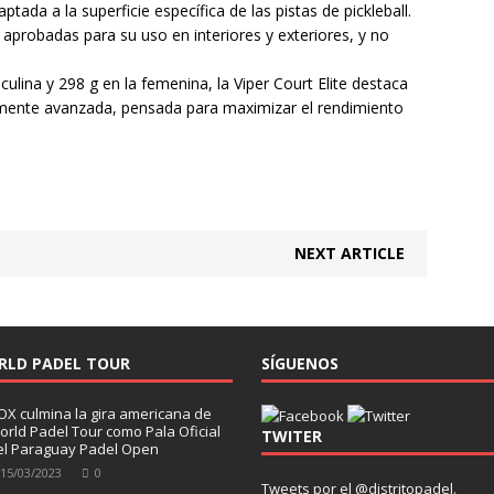
ada a la superficie específica de las pistas de pickleball.
probadas para su uso en interiores y exteriores, y no
ulina y 298 g en la femenina, la Viper Court Elite destaca
nicamente avanzada, pensada para maximizar el rendimiento
NEXT ARTICLE
RLD PADEL TOUR
SÍGUENOS
OX culmina la gira americana de
orld Padel Tour como Pala Oficial
TWITER
el Paraguay Padel Open
15/03/2023
0
Tweets por el @distritopadel.