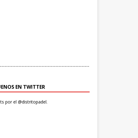
----------------------------------------------------------
UENOS EN TWITTER
s por el @distritopadel.