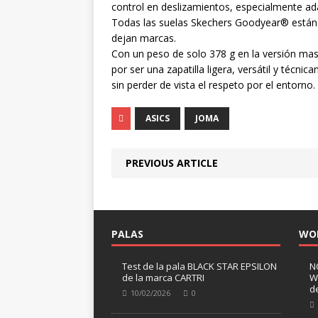
control en deslizamientos, especialmente adapt
Todas las suelas Skechers Goodyear® están a
dejan marcas.
Con un peso de solo 378 g en la versión masc
por ser una zapatilla ligera, versátil y téc
sin perder de vista el respeto por el entorno.
ASICS
JOMA
PREVIOUS ARTICLE
PALAS
WO
Test de la pala BLACK STAR EPSILON
N
de la marca CARTRI
W
d
10/02/2026
0