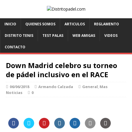
INICIO
QUIENES SOMOS
ARTICULOS
REGLAMENTO
DISTRITO TENIS
TEST PALAS
WEB AMIGAS
VIDEOS
CONTACTO
Down Madrid celebro su torneo
de pádel inclusivo en el RACE
06/06/2018
Armando Calzada
General
,
Mas
Noticias
0