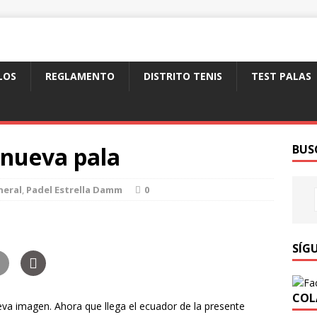
LOS
REGLAMENTO
DISTRITO TENIS
TEST PALAS
a nueva pala
BUS
neral
,
Padel Estrella Damm
0
SÍG
COL
va imagen. Ahora que llega el ecuador de la presente