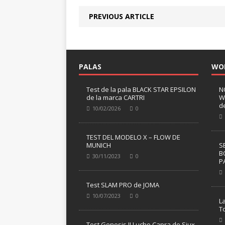
PREVIOUS ARTICLE
PALAS
WO
Test de la pala BLACK STAR EPSILON
N
de la marca CARTRI
W
d
10/02/2026
0
TEST DEL MODELO X – FLOW DE
MUNICH
S
B
30/11/2023
0
P
Test SLAM PRO de JOMA
10/07/2023
0
L
T
Test Genesis II Lucho Capra de Siux