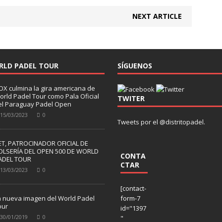
NEXT ARTICLE
RLD PADEL TOUR
SÍGUENOS
OX culmina la gira americana de
orld Padel Tour como Pala Oficial
TWITER
el Paraguay Padel Open
15/03/2023
0
Tweets por el @distritopadel.
ET, PATROCINADOR OFICIAL DE
OLSERÍA DEL OPEN 500 DE WORLD
CONTA
ADEL TOUR
CTAR
13/03/2023
0
[contact-
a nueva imagen del World Padel
form-7
our
id="1397
30/01/2019
0
"