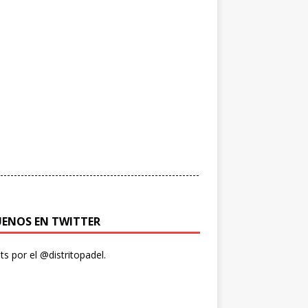
----------------------------------------------------------
UENOS EN TWITTER
s por el @distritopadel.