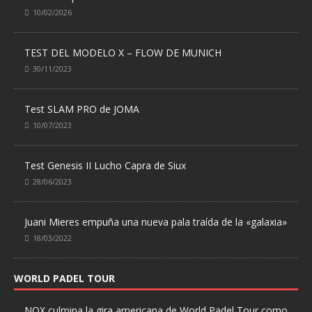
10/02/2026
TEST DEL MODELO X – FLOW DE MUNICH
30/11/2023
Test SLAM PRO de JOMA
10/07/2023
Test Genesis II Lucho Capra de Siux
28/06/2023
Juani Mieres empuña una nueva pala traída de la «galaxia»
18/03/2022
WORLD PADEL TOUR
NOX culmina la gira americana de World Padel Tour como