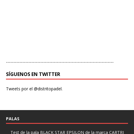
------------------------------------------------------------------------
SÍGUENOS EN TWITTER
Tweets por el @distritopadel.
PALAS
Test de la pala BLACK STAR EPSILON de la marca CARTRI