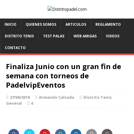
INICIO
QUIENES SOMOS
ARTICULOS
REGLAMENTO
DISTRITO TENIS
TEST PALAS
WEB AMIGAS
VIDEOS
CONTACTO
Finaliza Junio con un gran fin de
semana con torneos de
PadelvipEventos
27/06/2018
Armando Calzada
Distrito Tenis
,
General
0