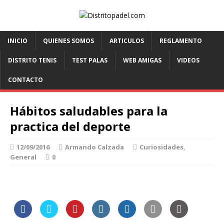
INICIO
QUIENES SOMOS
ARTICULOS
REGLAMENTO
DISTRITO TENIS
TEST PALAS
WEB AMIGAS
VIDEOS
CONTACTO
Hábitos saludables para la
practica del deporte
12/09/2016
Armando Calzada
Curiosidades
,
General
0