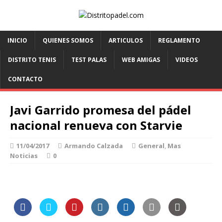
INICIO
QUIENES SOMOS
ARTICULOS
REGLAMENTO
DISTRITO TENIS
TEST PALAS
WEB AMIGAS
VIDEOS
CONTACTO
Javi Garrido promesa del pádel
nacional renueva con Starvie
11/04/2017
Armando Calzada
General
,
Mas
Noticias
0