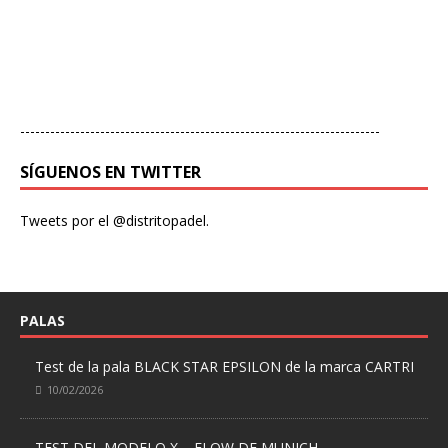
------------------------------------------------------------------------
SÍGUENOS EN TWITTER
Tweets por el @distritopadel.
PALAS
Test de la pala BLACK STAR EPSILON de la marca CARTRI
10/02/2026
TEST DEL MODELO X – FLOW DE MUNICH