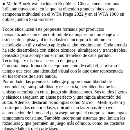
● Marie Bouzkova: nacida en República Checa, cuenta con una
brillante trayectoria, en la que ha obtenido grandes hitos como
campeona individual en el WTA Praga 2022 y en el WTA 1000 en
dobles junto a Sara Sorribes.
Todos ellos lucen esta propuesta formada por productos
personalizados con el inconfundible naranja es un homenaje a la
estética de la pista y al tenis clásico e incorpora lo último en
tecnología textil y calzado aplicada al alto rendimiento. Cada prenda
ha sido desarrollada con tejidos técnicos, ultraligeros y transpirables,
pensados para acompañar el ritmo frenético de cada partido.
Tecnología y diseño al servicio del juego
Con esta línea, Joma ofrece equipamiento de calidad, al mismo
tiempo que crea una identidad visual con la que estar representada
en los torneos de tierra batida.
Por un lado, las prendas Challenge proporcionan libertad de
movimiento, transpirabilidad y resistencia, permitiendo que los
tenistas se enfoquen en su juego sin distracciones. Sus tejidos ligeros
y elásticos aseguran un ajuste perfecto y una rápida absorción del
sudor. Además, destacan tecnologías como Micro – Mesh System y
los troquelados en corte láser, ubicados en las zonas de mayor
acumulación de humedad para asegurar que el cuerpo se mantenga a
temperatura constante. También incorporan sistemas que limitan las
rozaduras y que permiten un juego más cómodo, como las costuras
planas Flatlock o el corte láser.