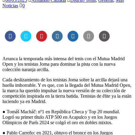
06/05/2025
Armando Calzada
Distrito Tenis
,
General
,
Mas
Noticias
0
Arranca la temporada más intensa del tenis con el Mutua Madrid
Open y los tenistas Joma para dominar la pista con la nueva
colección naranja arcilla.
Cada deslizamiento de los tenistas Joma sobre la arcilla dejará una
huella imborrable. Y es que, con la llegada del Mutua Madrid Open,
la marca ha querido impulsar la nueva versión de su colección de
competición inspirada en la tierra batida. Tenistas de élite ya la están
luciendo ya en Madrid.
● Tomáš Macháč: nº1 en República Checa y Top 20 mundial.
Logró su primer título ATP 500 en Acapulco y en los Juegos
Olímpicos de París 2024 se colgó el oro en dobles mixtos.
● Pablo Carreño: en 2021, obtuvo el bronce en los Juegos