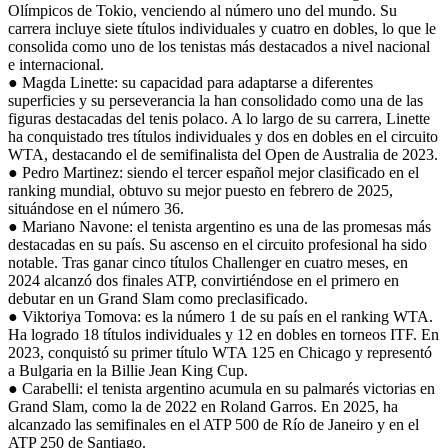
Olímpicos de Tokio, venciendo al número uno del mundo. Su
carrera incluye siete títulos individuales y cuatro en dobles, lo que le
consolida como uno de los tenistas más destacados a nivel nacional
e internacional.
● Magda Linette: su capacidad para adaptarse a diferentes
superficies y su perseverancia la han consolidado como una de las
figuras destacadas del tenis polaco. A lo largo de su carrera, Linette
ha conquistado tres títulos individuales y dos en dobles en el circuito
WTA, destacando el de semifinalista del Open de Australia de 2023.
● Pedro Martinez: siendo el tercer español mejor clasificado en el
ranking mundial, obtuvo su mejor puesto en febrero de 2025,
situándose en el número 36.
● Mariano Navone: el tenista argentino es una de las promesas más
destacadas en su país. Su ascenso en el circuito profesional ha sido
notable. Tras ganar cinco títulos Challenger en cuatro meses, en
2024 alcanzó dos finales ATP, convirtiéndose en el primero en
debutar en un Grand Slam como preclasificado.
● Viktoriya Tomova: es la número 1 de su país en el ranking WTA.
Ha logrado 18 títulos individuales y 12 en dobles en torneos ITF. En
2023, conquistó su primer título WTA 125 en Chicago y representó
a Bulgaria en la Billie Jean King Cup.
● Carabelli: el tenista argentino acumula en su palmarés victorias en
Grand Slam, como la de 2022 en Roland Garros. En 2025, ha
alcanzado las semifinales en el ATP 500 de Río de Janeiro y en el
ATP 250 de Santiago.