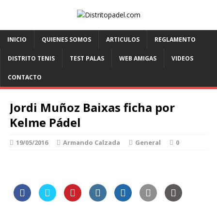
INICIO
QUIENES SOMOS
ARTICULOS
REGLAMENTO
DISTRITO TENIS
TEST PALAS
WEB AMIGAS
VIDEOS
CONTACTO
Jordi Muñoz Baixas ficha por
Kelme Pádel
19/05/2016
Armando Calzada
General
0