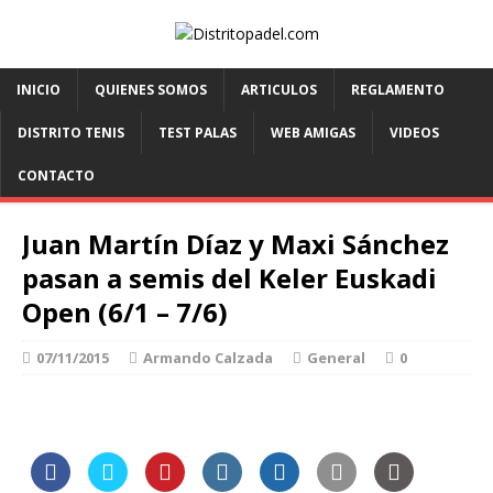
INICIO
QUIENES SOMOS
ARTICULOS
REGLAMENTO
DISTRITO TENIS
TEST PALAS
WEB AMIGAS
VIDEOS
CONTACTO
Juan Martín Díaz y Maxi Sánchez
pasan a semis del Keler Euskadi
Open (6/1 – 7/6)
07/11/2015
Armando Calzada
General
0