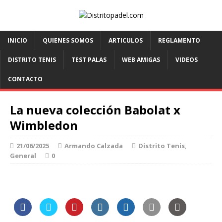
INICIO
QUIENES SOMOS
ARTICULOS
REGLAMENTO
DISTRITO TENIS
TEST PALAS
WEB AMIGAS
VIDEOS
CONTACTO
La nueva colección Babolat x
Wimbledon
21/06/2025
Armando Calzada
Distrito Tenis
,
General
0