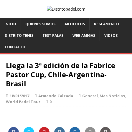
INICIO
QUIENES SOMOS
ARTICULOS
REGLAMENTO
DISTRITO TENIS
TEST PALAS
WEB AMIGAS
VIDEOS
CONTACTO
Llega la 3ª edición de la Fabrice
Pastor Cup, Chile-Argentina-
Brasil
18/01/2017
Armando Calzada
General
,
Mas Noticias
,
World Padel Tour
0