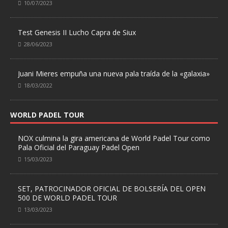
10/07/2023
Test Genesis II Lucho Capra de Siux
28/06/2023
Juani Mieres empuña una nueva pala traída de la «galaxia»
18/03/2022
WORLD PADEL TOUR
NOX culmina la gira americana de World Padel Tour como
Pala Oficial del Paraguay Padel Open
15/03/2023
SET, PATROCINADOR OFICIAL DE BOLSERÍA DEL OPEN
500 DE WORLD PADEL TOUR
13/03/2023