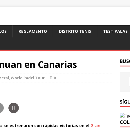
LOS
REGLAMENTO
DISTRITO TENIS
TEST PALAS
inuan en Canarias
BUS
neral
,
World Padel Tour
0
SÍG
COL
to
se estrenaron con rápidas victorias en el
Gran