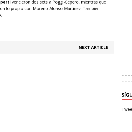
perti
vencieron dos sets a Poggi-Cepero, mientras que
ron lo propio con Moreno-Alonso Martínez. También
.
NEXT ARTICLE
-------
-------
SÍG
Tweet