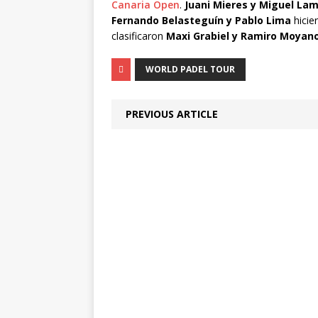
Canaria Open
.
Juani Mieres y Miguel Lam
Fernando Belasteguín y Pablo Lima
hicie
clasificaron
Maxi Grabiel y Ramiro Moyano
WORLD PADEL TOUR
PREVIOUS ARTICLE
U
n
a
m
a
ñ
a
n
a