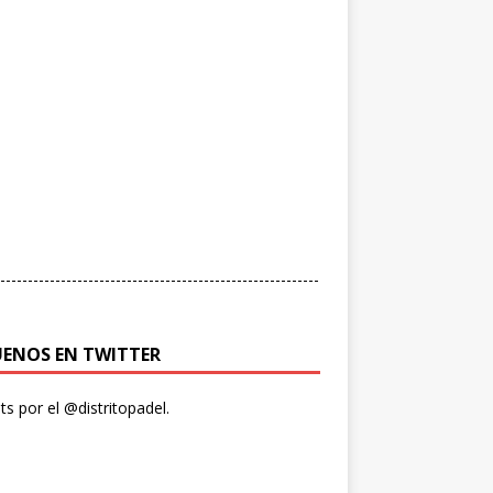
----------------------------------------------------------
UENOS EN TWITTER
s por el @distritopadel.