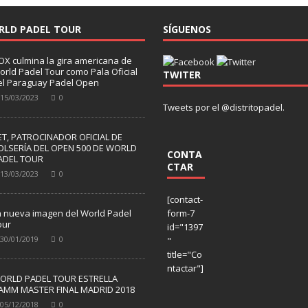
RLD PADEL TOUR
SÍGUENOS
OX culmina la gira americana de
orld Padel Tour como Pala Oficial
TWITER
el Paraguay Padel Open
15/03/2023
0
Tweets por el @distritopadel.
ET, PATROCINADOR OFICIAL DE
OLSERÍA DEL OPEN 500 DE WORLD
CONTA
ADEL TOUR
CTAR
13/03/2023
0
[contact-
a nueva imagen del World Padel
form-7
our
id="1397
30/01/2019
0
"
title="Co
ntactar"]
ORLD PADEL TOUR ESTRELLA
AMM MASTER FINAL MADRID 2018
05/12/2018
0