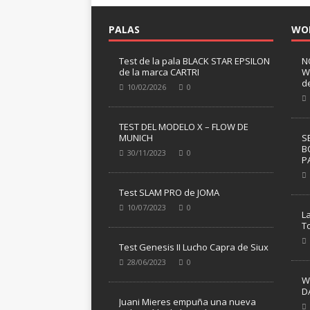
s
i
PALAS
WO
n
s
Test de la pala BLACK STAR EPSILON
N
de la marca CARTRI
W
o
d
10/02/2026
0
r
p
r
TEST DEL MODELO X – FLOW DE
e
MUNICH
S
B
s
30/11/2023
0
P
a
s
Test SLAM PRO de JOMA
e
10/07/2023
0
n
L
e
T
l
Test Genesis II Lucho Capra de Siux
p
28/06/2023
0
a
W
b
D
e
Juani Mieres empuña una nueva