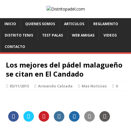
INICIO
QUIENES SOMOS
ARTICULOS
REGLAMENTO
DISTRITO TENIS
TEST PALAS
WEB AMIGAS
VIDEOS
CONTACTO
Los mejores del pádel malagueño
se citan en El Candado
05/11/2015
Armando Calzada
Mas Noticias
0