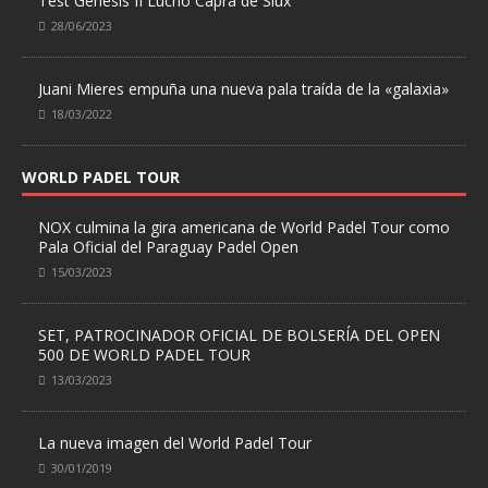
Test Genesis II Lucho Capra de Siux
28/06/2023
Juani Mieres empuña una nueva pala traída de la «galaxia»
18/03/2022
WORLD PADEL TOUR
NOX culmina la gira americana de World Padel Tour como
Pala Oficial del Paraguay Padel Open
15/03/2023
SET, PATROCINADOR OFICIAL DE BOLSERÍA DEL OPEN
500 DE WORLD PADEL TOUR
13/03/2023
La nueva imagen del World Padel Tour
30/01/2019