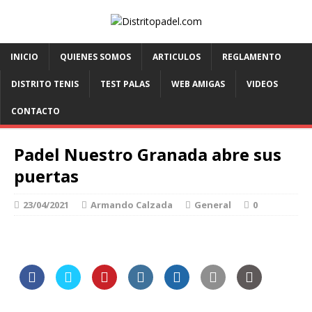
INICIO
QUIENES SOMOS
ARTICULOS
REGLAMENTO
DISTRITO TENIS
TEST PALAS
WEB AMIGAS
VIDEOS
CONTACTO
Padel Nuestro Granada abre sus
puertas
23/04/2021
Armando Calzada
General
0