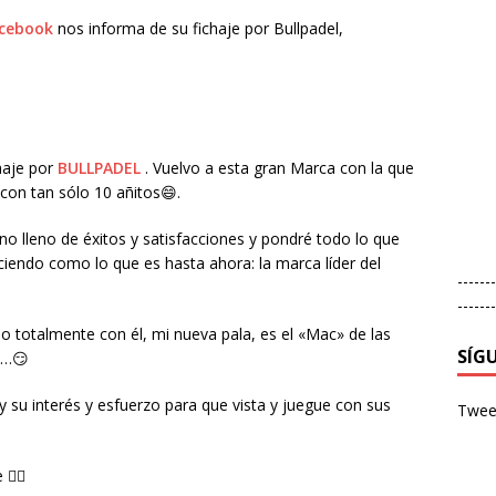
cebook
nos informa de su fichaje por Bullpadel,
haje por
BULLPADEL
. Vuelvo a esta gran Marca con la que
 con tan sólo 10 añitos
😄
.
o lleno de éxitos y satisfacciones y pondré todo lo que
ciendo como lo que es hasta ahora: la marca líder del
-------
-------
o totalmente con él, mi nueva pala, es el «Mac» de las
SÍG
e…
😏
 su interés y esfuerzo para que vista y juegue con sus
Tweet
je
👇🏻