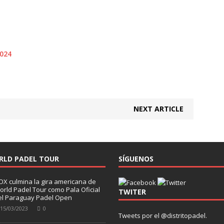
NEXT ARTICLE
RLD PADEL TOUR
SÍGUENOS
OX culmina la gira americana de
orld Padel Tour como Pala Oficial
TWITER
el Paraguay Padel Open
15/03/2023
0
Tweets por el @distritopadel.