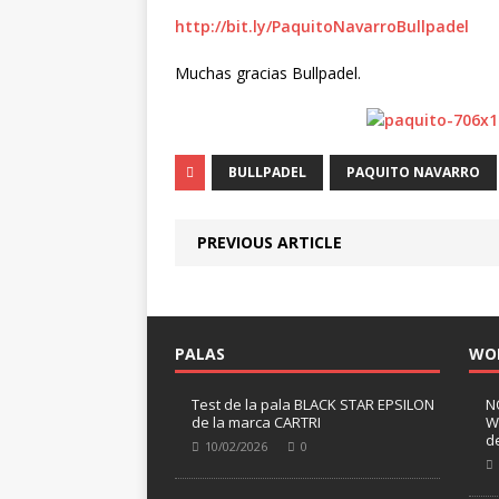
http://bit.ly/PaquitoNavarroBullpadel
Muchas gracias Bullpadel.
BULLPADEL
PAQUITO NAVARRO
PREVIOUS ARTICLE
PALAS
WO
Test de la pala BLACK STAR EPSILON
N
de la marca CARTRI
W
d
10/02/2026
0