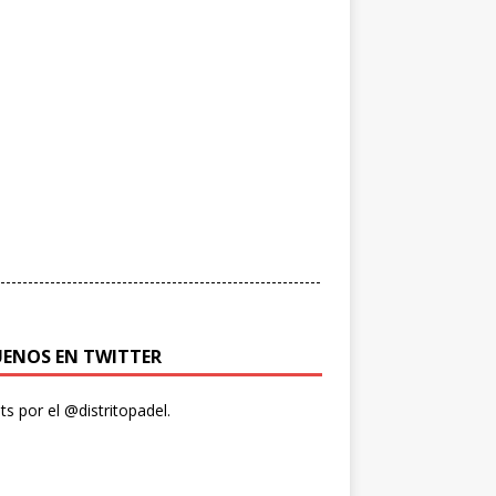
----------------------------------------------------------
UENOS EN TWITTER
s por el @distritopadel.