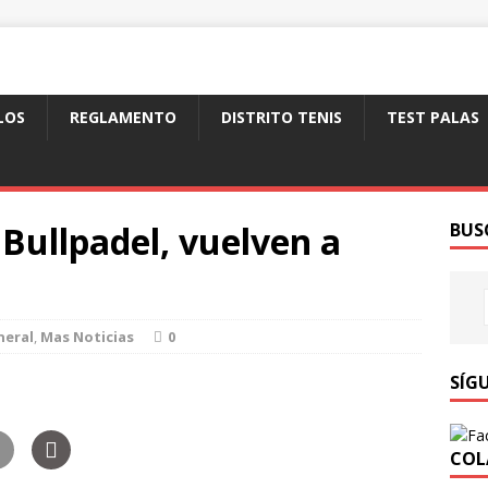
LOS
REGLAMENTO
DISTRITO TENIS
TEST PALAS
Bullpadel, vuelven a
BUS
neral
,
Mas Noticias
0
SÍG
COL