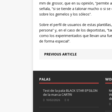
mm de grosor, que en su opinión, “permite aum
señala, “si se tiende a talonar mucho o si se
sobre los gemelos y los sóleos”.
Sobre el perfil de usuarios de estas plantilla
persona” y, en el caso de los deportistas, “ta
como los experimentados que llevan una fuer
de forma especial”.
PREVIOUS ARTICLE
PALAS
WO
Test de la pala BLACK STAR EPSILON
N
de la marca CARTRI
W
d
10/02/2026
0