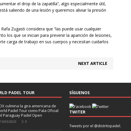
entar el drop de la zapatilla”, algo especialmente útil,
 está saliendo de una lesión y queremos aliviar la presión
s, Rafa Zugasti considera que “las puede usar cualquier
nto los que se inician para prevenir la aparición de lesiones,
te carga de trabajo en sus cuerpos y necesitan cuidarlos
NEXT ARTICLE
RLD PADEL TOUR
SÍGUENOS
OX culmina la gira americana de
orld Padel Tour como Pala Oficial
TWITER
el Paraguay Padel Open
15/03/2023
0
Tweets por el @distritopadel.