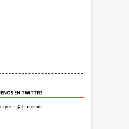
----------------------------------------------------------
UENOS EN TWITTER
s por el @distritopadel.