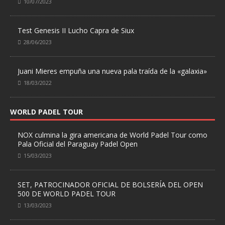
10/07/2023
Test Genesis II Lucho Capra de Siux
28/06/2023
Juani Mieres empuña una nueva pala traída de la «galaxia»
18/03/2022
WORLD PADEL TOUR
NOX culmina la gira americana de World Padel Tour como
Pala Oficial del Paraguay Padel Open
15/03/2023
SET, PATROCINADOR OFICIAL DE BOLSERÍA DEL OPEN
500 DE WORLD PADEL TOUR
13/03/2023