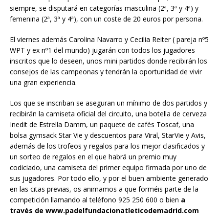
siempre, se disputará en categorías masculina (2ª, 3ª y 4ª) y
femenina (2ª, 3ª y 4ª), con un coste de 20 euros por persona.
El viernes además Carolina Navarro y Cecilia Reiter ( pareja nº5
WPT y ex nº1 del mundo) jugarán con todos los jugadores
inscritos que lo deseen, unos mini partidos donde recibirán los
consejos de las campeonas y tendrán la oportunidad de vivir
una gran experiencia.
Los que se inscriban se aseguran un mínimo de dos partidos y
recibirán la camiseta oficial del circuito, una botella de cerveza
Inedit de Estrella Damm, un paquete de cafés Toscaf, una
bolsa gymsack Star Vie y descuentos para Viral, StarVie y Avis,
además de los trofeos y regalos para los mejor clasificados y
un sorteo de regalos en el que habrá un premio muy
codiciado, una camiseta del primer equipo firmada por uno de
sus jugadores. Por todo ello, y por el buen ambiente generado
en las citas previas, os animamos a que forméis parte de la
competición llamando al teléfono 925 250 600 o bien
a
través de www.padelfundacionatleticodemadrid.com