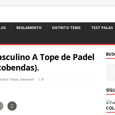
LOS
REGLAMENTO
DISTRITO TENIS
TEST PALAS
sculino A Tope de Padel
BUS
cobendas).
trito Tenis
,
General
0
SÍG
COL