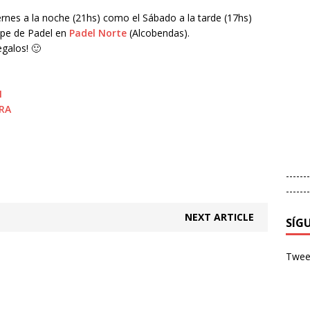
ernes a la noche (21hs) como el Sábado a la tarde (17hs)
ope de Padel en
Pade
l Norte
(Alcobendas).
egalos!
🙂
N
XRA
-------
-------
NEXT ARTICLE
SÍG
Tweet