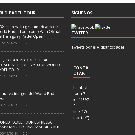
RLD PADEL TOUR
SÍGUENOS
OX culmina la gira americana de
orld Padel Tour como Pala Oficial
TWITER
el Paraguay Padel Open
15/03/2023
0
Tweets por el @distritopadel.
ET, PATROCINADOR OFICIAL DE
OLSERÍA DEL OPEN 500 DE WORLD
CONTA
ADEL TOUR
CTAR
13/03/2023
0
[contact-
a nueva imagen del World Padel
form-7
our
id="1397
30/01/2019
0
"
title="Co
ntactar"]
ORLD PADEL TOUR ESTRELLA
AMM MASTER FINAL MADRID 2018
05/12/2018
0