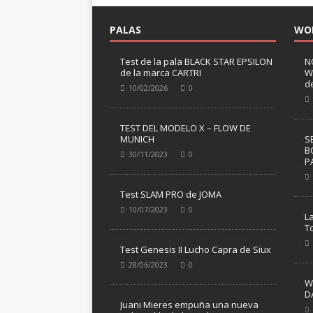
PALAS
WO
Test de la pala BLACK STAR EPSILON
N
de la marca CARTRI
W
d
10/02/2026
0
TEST DEL MODELO X – FLOW DE
MUNICH
S
B
30/11/2023
0
P
Test SLAM PRO de JOMA
10/07/2023
0
L
T
Test Genesis II Lucho Capra de Siux
28/06/2023
0
W
D
Juani Mieres empuña una nueva