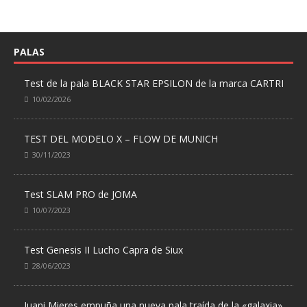
PALAS
Test de la pala BLACK STAR EPSILON de la marca CARTRI
10/02/2026
TEST DEL MODELO X – FLOW DE MUNICH
30/11/2023
Test SLAM PRO de JOMA
10/07/2023
Test Genesis II Lucho Capra de Siux
28/06/2023
Juani Mieres empuña una nueva pala traída de la «galaxia»