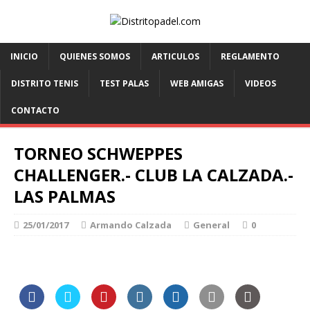
INICIO
QUIENES SOMOS
ARTICULOS
REGLAMENTO
DISTRITO TENIS
TEST PALAS
WEB AMIGAS
VIDEOS
CONTACTO
TORNEO SCHWEPPES
CHALLENGER.- CLUB LA CALZADA.-
LAS PALMAS
25/01/2017
Armando Calzada
General
0