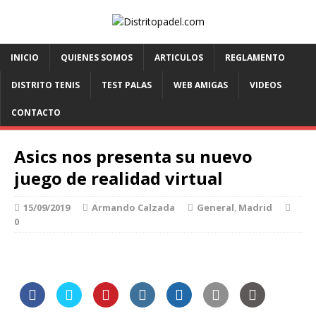
INICIO
QUIENES SOMOS
ARTICULOS
REGLAMENTO
DISTRITO TENIS
TEST PALAS
WEB AMIGAS
VIDEOS
CONTACTO
Asics nos presenta su nuevo
juego de realidad virtual
15/09/2019
Armando Calzada
General
,
Madrid
0