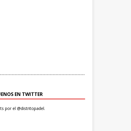
----------------------------------------------------------
UENOS EN TWITTER
s por el @distritopadel.