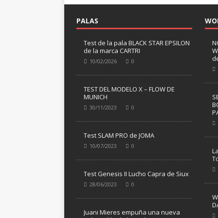
PALAS
WO
Test de la pala BLACK STAR EPSILON
N
de la marca CARTRI
W
d
10/02/2026
0
TEST DEL MODELO X – FLOW DE
MUNICH
S
B
30/11/2023
0
P
Test SLAM PRO de JOMA
10/07/2023
0
L
T
Test Genesis II Lucho Capra de Siux
28/06/2023
0
W
D
Juani Mieres empuña una nueva