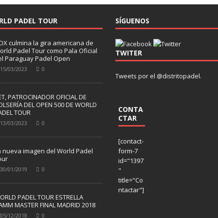
RLD PADEL TOUR
SÍGUENOS
OX culmina la gira americana de
orld Padel Tour como Pala Oficial
TWITER
el Paraguay Padel Open
15/03/2023
0
Tweets por el @distritopadel.
ET, PATROCINADOR OFICIAL DE
OLSERÍA DEL OPEN 500 DE WORLD
CONTA
ADEL TOUR
CTAR
13/03/2023
0
[contact-
a nueva imagen del World Padel
form-7
our
id="1397
30/01/2019
0
"
title="Co
ntactar"]
ORLD PADEL TOUR ESTRELLA
AMM MASTER FINAL MADRID 2018
05/12/2018
0