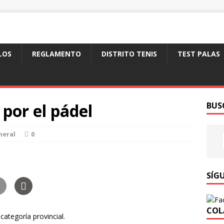
LOS
REGLAMENTO
DISTRITO TENIS
TEST PALAS
por el pádel
BUS
neral
0
SÍG
COL
ategoría provincial.