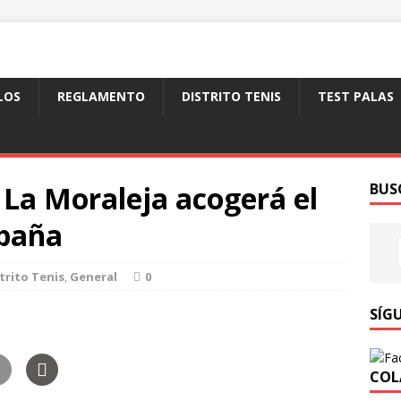
LOS
REGLAMENTO
DISTRITO TENIS
TEST PALAS
e La Moraleja acogerá el
BUS
paña
trito Tenis
,
General
0
SÍG
COL