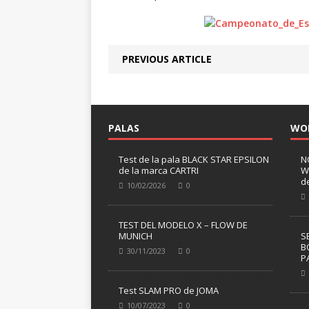
PREVIOUS ARTICLE
PALAS
WO
Test de la pala BLACK STAR EPSILON
N
de la marca CARTRI
W
d
10/02/2026
0
TEST DEL MODELO X – FLOW DE
MUNICH
S
B
30/11/2023
0
P
Test SLAM PRO de JOMA
10/07/2023
0