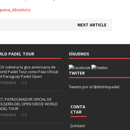
NEXT ARTICLE
RLD PADEL TOUR
SÍGUENOS
OX culmina la gira americana de
orld Padel Tour como Pala Oficial
TWITER
el Paraguay Padel Open
15/03/2023
0
Tweets por el @distritopadel.
ET, PATROCINADOR OFICIAL DE
OLSERÍA DEL OPEN 500 DE WORLD
CONTA
ADEL TOUR
CTAR
13/03/2023
0
[contact-