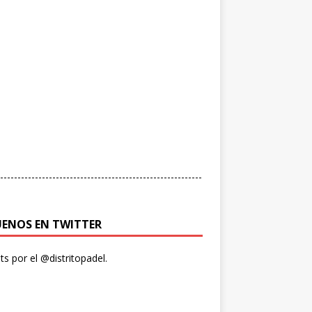
----------------------------------------------------------
UENOS EN TWITTER
s por el @distritopadel.