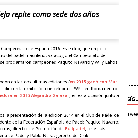
leja repite como sede dos años
el Campeonato de España 2016. Este club, que en pocos
tro del pádel madrileño, ya acogió el Campeonato de
 se proclamaron campeones Paquito Navarro y Willy Lahoz
-------
eón en las dos últimas ediciones (
en 2015 ganó con Mati
-------
incidir con la exhibición que celebra el WPT en Roma dentro
edora en 2015 Alejandra Salazar
, en esta ocasión junto a
SÍG
Tweet
s la presentación de la edición 2014 en el Club de Pádel de
idente de la Federación Española de Pádel; Paquito Navarro;
Porras, director de Promoción de
Bullpadel
, José Luis
eña de Pádel y Pablo Neira, gerente del Club