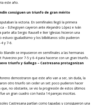
ria este año.
landín consiguen un triunfo de gran mérito
sputaban la victoria. En semifinales llegó la primera
asca – Echegoyen cayeron ante Alejandro López e Iván
a parte alta Sergio Rausell e Iker Iglesias hicieron una
ro estuvo igualadísimo y los bilbilitanos sólo pudieron
-4 y 7-6.
ío Blandín se impusieron en semifinales a las hermanas
it Puivecino por 7-5 y 6-4 para hacerse con un gran triunfo.
uevo triunfo y Gallego – Castresana protagonizan
Moreno demostraron que este año van a ser, sin duda, la
varon otro triunfo sin ceder un set: poco pudieron hacer
a que, no obstante, se vio la progresión de estos últimos
fue un gran cuadro con hasta 14 parejas inscritas.
soles Castresana partían como tapadas y consiguieron una