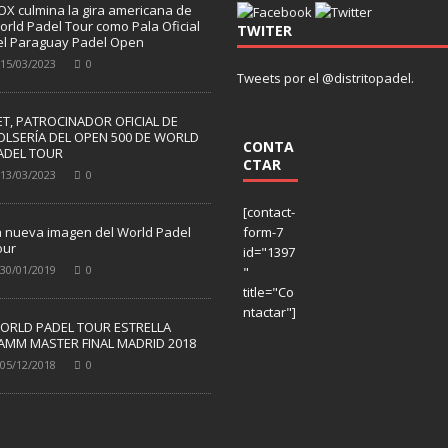
OX culmina la gira americana de
orld Padel Tour como Pala Oficial
TWITER
el Paraguay Padel Open
15/03/2023
0
Tweets por el @distritopadel.
ET, PATROCINADOR OFICIAL DE
OLSERÍA DEL OPEN 500 DE WORLD
CONTA
ADEL TOUR
CTAR
13/03/2023
0
[contact-
a nueva imagen del World Padel
form-7
our
id="1397
30/01/2019
0
"
title="Co
ntactar"]
ORLD PADEL TOUR ESTRELLA
AMM MASTER FINAL MADRID 2018
05/12/2018
0