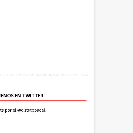
----------------------------------------------------------
UENOS EN TWITTER
s por el @distritopadel.