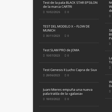
Test de la pala BLACK STAR EPSILON
N
de la marca CARTRI
W
d
10/02/2026
0
TEST DEL MODELO X – FLOW DE
MUNICH
S
B
30/11/2023
0
P
Test SLAM PRO de JOMA
10/07/2023
0
L
T
Test Genesis II Lucho Capra de Siux
28/06/2023
0
W
D
Juani Mieres empuña una nueva
pala traída de la «galaxia»
18/03/2022
0