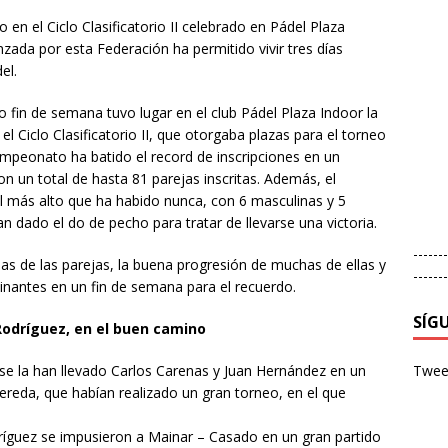
 en el Ciclo Clasificatorio II celebrado en Pádel Plaza
anzada por esta Federación ha permitido vivir tres días
el.
o fin de semana tuvo lugar en el club Pádel Plaza Indoor la
l Ciclo Clasificatorio II, que otorgaba plazas para el torneo
mpeonato ha batido el record de inscripciones en un
un total de hasta 81 parejas inscritas. Además, el
l más alto que ha habido nunca, con 6 masculinas y 5
n dado el do de pecho para tratar de llevarse una victoria.
-------
as de las parejas, la buena progresión de muchas de ellas y
-------
inantes en un fin de semana para el recuerdo.
SÍG
Rodríguez, en el buen camino
Tweet
 se la han llevado Carlos Carenas y Juan Hernández en un
Pereda, que habían realizado un gran torneo, en el que
dríguez se impusieron a Mainar – Casado en un gran partido