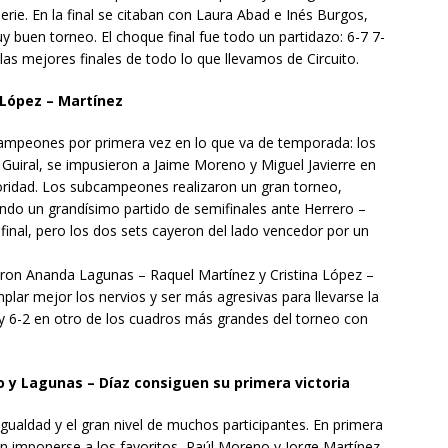
serie. En la final se citaban con Laura Abad e Inés Burgos,
 buen torneo. El choque final fue todo un partidazo: 6-7 7-
las mejores finales de todo lo que llevamos de Circuito.
 López – Martínez
campeones por primera vez en lo que va de temporada: los
uiral, se impusieron a Jaime Moreno y Miguel Javierre en
utoridad. Los subcampeones realizaron un gran torneo,
ndo un grandísimo partido de semifinales ante Herrero –
 final, pero los dos sets cayeron del lado vencedor por un
eron Ananda Lagunas – Raquel Martínez y Cristina López –
plar mejor los nervios y ser más agresivas para llevarse la
-4 y 6-2 en otro de los cuadros más grandes del torneo con
do y Lagunas – Díaz consiguen su primera victoria
igualdad y el gran nivel de muchos participantes. En primera
n imponerse a los favoritos, Raúl Moreno y Jorge Martínez,