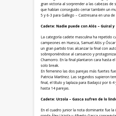
gran victoria al sorprender a las cabezas de 
que habían conseguido cerrar también un muy
5 y 6-3 para Gallego – Castresana en una de 
Cadete: Nadie puede con Alós – Guiral y
La categoría cadete masculina ha repetido 
campeones en Huesca, Samuel Alós y Óscar G
un gran partido tras alcanzar la final con a
sobreponiéndose al cansancio y protagoniza
Chamorro. En la final plantaron cara hasta el
solo break.
En femenino las dos parejas más fuertes fu
Patricia Martínez. Las segundos supieron tem
final, el título y laplaza para Badajoz por 6
hasta 14 parejas.
Cadete: Urzola – Gasca sufren de lo lin
En el cuadro junior la nota dominante fue la 
ronda Álex Urzola y Alberto Gasca conseguía