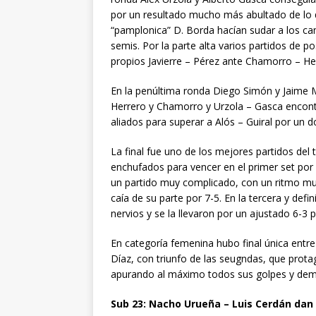
por un resultado mucho más abultado de lo qu
“pamplonica” D. Borda hacían sudar a los ca
semis. Por la parte alta varios partidos de p
propios Javierre – Pérez ante Chamorro – He
En la penúltima ronda Diego Simón y Jaime Ma
Herrero y Chamorro y Urzola – Gasca encontr
aliados para superar a Alós – Guiral por un d
La final fue uno de los mejores partidos del
enchufados para vencer en el primer set por
un partido muy complicado, con un ritmo muy 
caía de su parte por 7-5. En la tercera y def
nervios y se la llevaron por un ajustado 6-3
En categoría femenina hubo final única entr
Díaz, con triunfo de las seugndas, que protag
apurando al máximo todos sus golpes y demo
Sub 23: Nacho Urueña – Luis Cerdán dan 