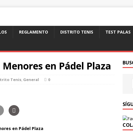
LOS
REGLAMENTO
DISTRITO TENIS
TEST PALAS
de Menores en Pádel Plaza
BUS
trito Tenis
,
General
0
SÍG
COL
nores en Pádel Plaza