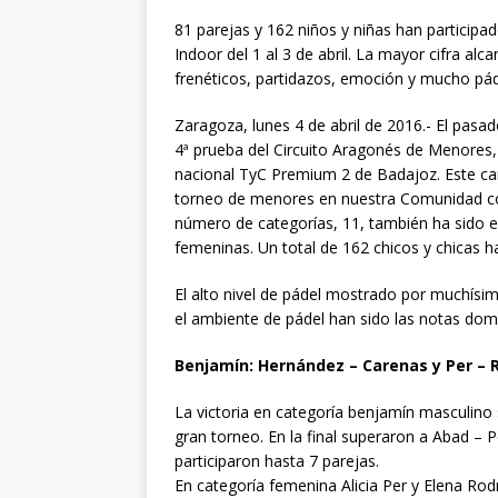
81 parejas y 162 niños y niñas han participado
Indoor del 1 al 3 de abril. La mayor cifra alc
frenéticos, partidazos, emoción y mucho pád
Zaragoza, lunes 4 de abril de 2016.- El pasad
4ª prueba del Circuito Aragonés de Menores, e
nacional TyC Premium 2 de Badajoz. Este ca
torneo de menores en nuestra Comunidad con 
número de categorías, 11, también ha sido e
femeninas. Un total de 162 chicos y chicas ha
El alto nivel de pádel mostrado por muchísim
el ambiente de pádel han sido las notas dom
Benjamín: Hernández – Carenas y Per – 
La victoria en categoría benjamín masculino
gran torneo. En la final superaron a Abad – 
participaron hasta 7 parejas.
En categoría femenina Alicia Per y Elena Ro