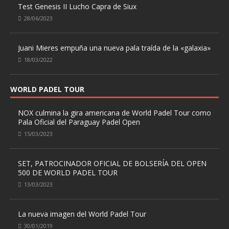
Test Genesis II Lucho Capra de Siux
28/06/2023
Juani Mieres empuña una nueva pala traída de la «galaxia»
18/03/2022
WORLD PADEL TOUR
NOX culmina la gira americana de World Padel Tour como
Pala Oficial del Paraguay Padel Open
15/03/2023
SET, PATROCINADOR OFICIAL DE BOLSERÍA DEL OPEN
500 DE WORLD PADEL TOUR
13/03/2023
La nueva imagen del World Padel Tour
30/01/2019