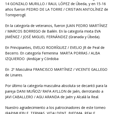
14 GONZALO MURILLO / RAUL LÓPEZ de Úbeda, y en 15-16
años fueron PEDRO DE LA TORRE / CRISTIAN ANTOLÍNEZ de
Torreperogil.
En la categoría de veteranos, fueron JUAN PEDRO MARTÍNEZ
/ MARCOS BORREGO de Bailén. En la categoría mixta EVA
JIMÉNEZ / JOSÉ MIGUEL FERNÁNDEZ (Granada y Úbeda).
En Principiantes, EVELIO RODRÍGUEZ / EVELIO JR de Peal de
Becerro. En categoría Femenina MARTA PORRAS / ALBA
IZQUIERDO (Andújar y Córdoba
En 2ª Masculina FRANCISCO MARTÍNEZ / VICENTE GALLEGO
de Linares.
Por último la categoría masculina absoluta se decantó para la
pareja DANI MUÑOZ/ RAFA AYLLON de Jaén, derrotando a
JAVI CABALLERO / AGU ARANDA de Jaén y Alcalá la Real.
Nuestro agradecimiento a los patrocinadores de este torneo
(RAPIMUEBLE, TERMAS, VITALDENT, BIEDMA, REALE