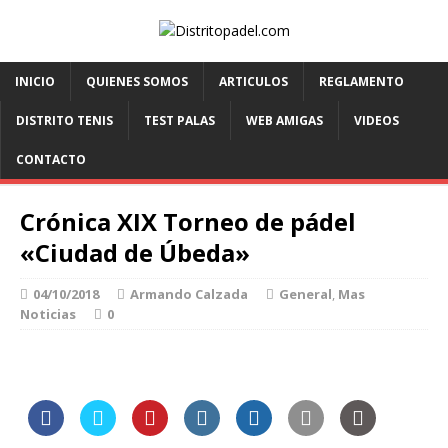
INICIO
QUIENES SOMOS
ARTICULOS
REGLAMENTO
DISTRITO TENIS
TEST PALAS
WEB AMIGAS
VIDEOS
CONTACTO
Crónica XIX Torneo de pádel
«Ciudad de Úbeda»
04/10/2018
Armando Calzada
General
,
Mas
Noticias
0