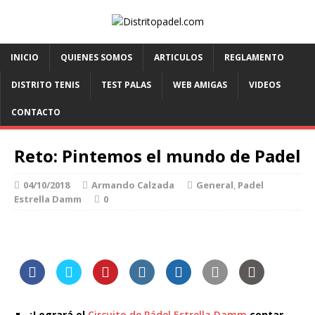
INICIO
QUIENES SOMOS
ARTICULOS
REGLAMENTO
DISTRITO TENIS
TEST PALAS
WEB AMIGAS
VIDEOS
CONTACTO
Reto: Pintemos el mundo de Padel
04/10/2018
Armando Calzada
General
,
Padel
Estrella Damm
0
¿Logrará el
Circuito de Pádel Estrella Damm
contar