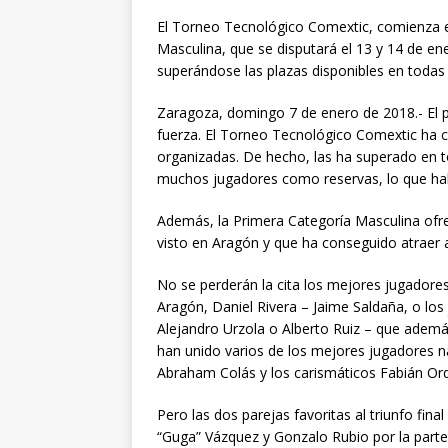
El Torneo Tecnológico Comextic, comienza es
Masculina, que se disputará el 13 y 14 de en
superándose las plazas disponibles en todas 
Zaragoza, domingo 7 de enero de 2018.- El
fuerza. El Torneo Tecnológico Comextic ha cu
organizadas. De hecho, las ha superado en to
muchos jugadores como reservas, lo que habl
Además, la Primera Categoría Masculina ofr
visto en Aragón y que ha conseguido atraer 
No se perderán la cita los mejores jugadores
Aragón, Daniel Rivera – Jaime Saldaña, o los
Alejandro Urzola o Alberto Ruiz – que además 
han unido varios de los mejores jugadores 
Abraham Colás y los carismáticos Fabián Ord
Pero las dos parejas favoritas al triunfo fi
“Guga” Vázquez y Gonzalo Rubio por la parte b