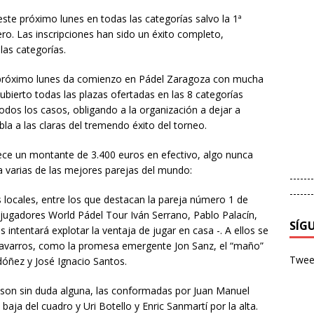
te próximo lunes en todas las categorías salvo la 1ª
ero. Las inscripciones han sido un éxito completo,
las categorías.
 próximo lunes da comienzo en Pádel Zaragoza con mucha
bierto todas las plazas ofertadas en las 8 categorías
dos los casos, obligando a la organización a dejar a
a a las claras del tremendo éxito del torneo.
ece un montante de 3.400 euros en efectivo, algo nunca
a varias de las mejores parejas del mundo:
-------
-------
 locales, entre los que destacan la pareja número 1 de
 jugadores World Pádel Tour Iván Serrano, Pablo Palacín,
SÍG
intentará explotar la ventaja de jugar en casa -. A ellos se
navarros, como la promesa emergente Jon Sanz, el “maño”
Tweet
óñez y José Ignacio Santos.
nal son sin duda alguna, las conformadas por Juan Manuel
aja del cuadro y Uri Botello y Enric Sanmartí por la alta.