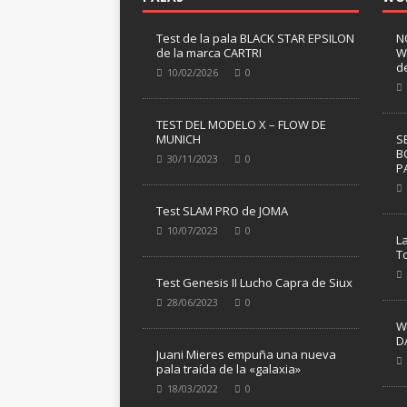
Test de la pala BLACK STAR EPSILON
N
de la marca CARTRI
W
d
10/02/2026
0
TEST DEL MODELO X – FLOW DE
MUNICH
S
B
30/11/2023
0
P
Test SLAM PRO de JOMA
10/07/2023
0
L
T
Test Genesis II Lucho Capra de Siux
28/06/2023
0
W
D
Juani Mieres empuña una nueva
pala traída de la «galaxia»
18/03/2022
0