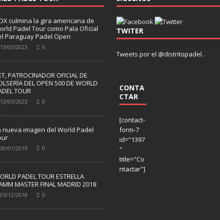
OX culmina la gira americana de
orld Padel Tour como Pala Oficial
TWITER
el Paraguay Padel Open
15/03/2023
0
Tweets por el @distritopadel.
ET, PATROCINADOR OFICIAL DE
OLSERÍA DEL OPEN 500 DE WORLD
CONTA
ADEL TOUR
CTAR
13/03/2023
0
[contact-
a nueva imagen del World Padel
form-7
our
id="1397
30/01/2019
0
"
title="Co
ntactar"]
ORLD PADEL TOUR ESTRELLA
AMM MASTER FINAL MADRID 2018
05/12/2018
0