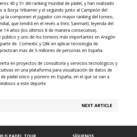
ros 40 y 51 del ranking mundial de pádel, y han realizado
to a Borja Yribarren y el segundo junto al Campeón del
eja la componen el jugador con mayor ranking del torneo,
dial, que tendrá en el revés a Enric Sanmartí, leyenda del
e 14 años (los últimos 8 de manera consecutiva).
e público y uno de los torneos más importantes en Aragón
r parte de Comextic y Qlik en aplicar tecnología de
 practican mas de 5 millones de personas en España.
rta en proyectos de consultoría y servicios tecnológicos y
tuitivas en una plataforma para visualización de datos de
o de pádel único y pionero en España, en el que se van a
relativos a este deporte
NEXT ARTICLE
RLD PADEL TOUR
SÍGUENOS