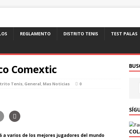
LOS
REGLAMENTO
DISTRITO TENIS
TEST PALAS
ico Comextic
BUS
trito Tenis
,
General
,
Mas Noticias
0
SÍG
COL
á a varios de los mejores jugadores del mundo