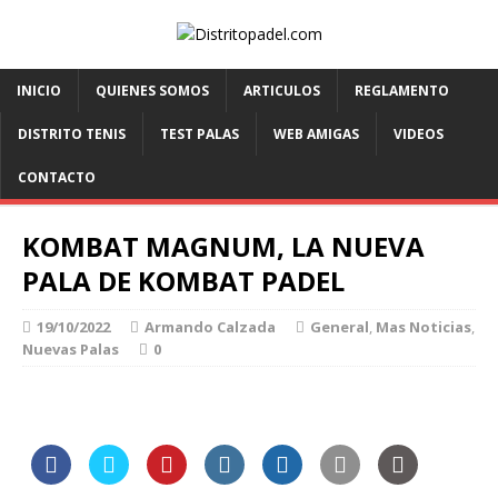
INICIO
QUIENES SOMOS
ARTICULOS
REGLAMENTO
DISTRITO TENIS
TEST PALAS
WEB AMIGAS
VIDEOS
CONTACTO
KOMBAT MAGNUM, LA NUEVA
PALA DE KOMBAT PADEL
19/10/2022
Armando Calzada
General
,
Mas Noticias
,
Nuevas Palas
0