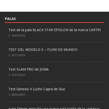
PALAS
Test de la pala BLACK STAR EPSILON de la marca CARTRI
10/02/2026
TEST DEL MODELO X – FLOW DE MUNICH
30/11/2023
Test SLAM PRO de JOMA
10/07/2023
Test Genesis II Lucho Capra de Siux
28/06/2023
Juani Mieres empuña una nueva pala traída de la «galaxia»